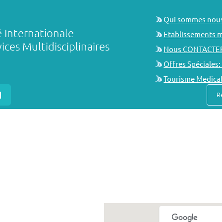
Qui sommes nou
é Internationale
Etablissements 
ices Multidisciplinaires
Nous CONTACTE
Offres Spéciales:
Tourisme Medica
N
R