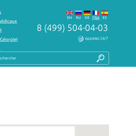
s
EN
RU
DE
FRA
ES
médicaux
8 (499) 504-04-03
R
Appelez 24/7
 Géorgie!
l
echercher