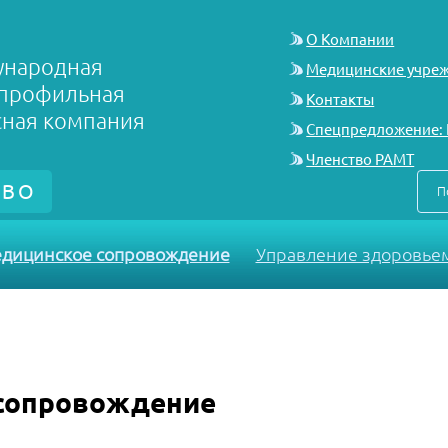
О Компании
народная
Медицинские учре
профильная
Контакты
сная компания
Спецпредложение: 
Членство РАМТ
ТВО
П
едицинское сопровождение
Управление здоровье
 сопровождение